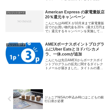
マンダリンオリエンタル東京を予約した
内容を記載しています。
American Express の家電量販店
クレジットカード
20％還元キャンペーン
こんにちはAMEX が10月末まで家電量販
店でのお買い物代金を20％（最大1万円ま
で）還元するキャンペーンを実施してい
ます。そこで先日ビックカメラでお買い
物をしたところ、購入から一週間ほどで
キャッシュバックされました！他社のキ
AMEXボーナスポイントプログラ
クレジットカード
ャンペーンの還...
ムにUber Eatsとヨドバシカメ
ラ、一休.comが追加
こんにちは先日AMEXからボーナスポイ
ントプログラムの拡充に関するダイレク
トメールが届きました。タイトルの通り
なのですが、今回Uberとヨドバシカメ
ラ、一休.comが新規で対象になったとの
ことです。コロナの影響でなかなか海外
に行けない状況で...
ジュニアNISAの申込み時にはこどもの銀
行口座が必要