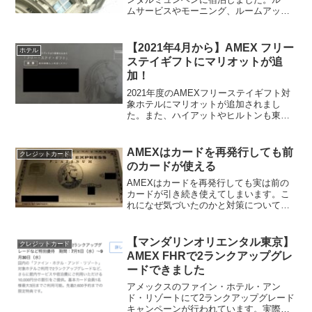
ムサービスやモーニング、ルームアップ
グレードの有無などについて書いていま
す。
【2021年4月から】AMEX フリー
ホテル
ステイギフトにマリオットが追
加！
2021年度のAMEXフリーステイギフト対
象ホテルにマリオットが追加されまし
た。また、ハイアットやヒルトンも東京
大阪を含め対象ホテルが拡大していま
す。追加されたホテルにフォーカスをあ
てて紹介します。
AMEXはカードを再発行しても前
クレジットカード
のカードが使える
AMEXはカードを再発行しても実は前の
カードが引き続き使えてしまいます。こ
れになぜ気づいたのかと対策についてま
とめています。
【マンダリンオリエンタル東京】
クレジットカード
AMEX FHRで2ランクアップグレ
ードできました
アメックスのファイン・ホテル・アン
ド・リゾートにて2ランクアップグレード
キャンペーンが行われています。実際に