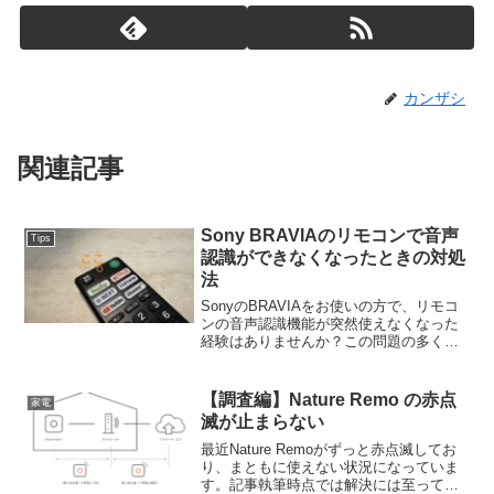
カンザシ
関連記事
Sony BRAVIAのリモコンで音声
Tips
認識ができなくなったときの対処
法
SonyのBRAVIAをお使いの方で、リモコ
ンの音声認識機能が突然使えなくなった
経験はありませんか？この問題の多く
は、リモコンのBluetooth接続が切れてい
ることが原因です。今回は、誰でも簡単
にできる「Bluetoothの再ペアリング方
【調査編】Nature Remo の赤点
家電
法」をご紹介します。
滅が止まらない
最近Nature Remoがずっと赤点滅してお
り、まともに使えない状況になっていま
す。記事執筆時点では解決には至ってい