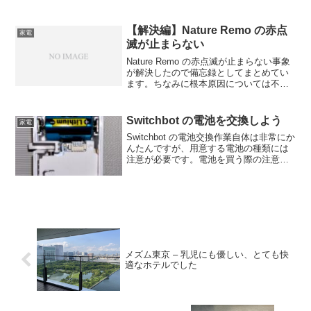
ませんが調査の記録をここに残したいと
思います。
【解決編】Nature Remo の赤点
家電
滅が止まらない
Nature Remo の赤点滅が止まらない事象
が解決したので備忘録としてまとめてい
ます。ちなみに根本原因については不明
のままです。おそらく無線LANルータと
の相性が原因と見ています。
Switchbot の電池を交換しよう
家電
Switchbot の電池交換作業自体は非常にか
んたんですが、用意する電池の種類には
注意が必要です。電池を買う際の注意点
と電池の交換方法についてご紹介しま
す。
メズム東京 – 乳児にも優しい、とても快
適なホテルでした