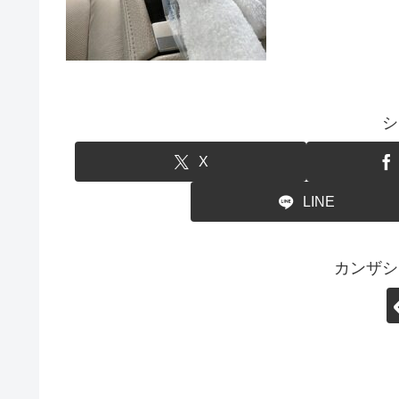
シ
X
LINE
カンザシ