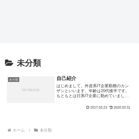
未分類
自己紹介
未分類
はじめまして。外資系IT企業勤務のカン
ザシといいます。年齢は20代後半です。
もともとは日系IT企業に勤めていました
が、ひょんなことから今の会社に転職し
ました。外資らしく、やることさえやっ
2017.03.23
2020.03.31
ていればOKな環境で意識低めにぬくぬく
働いています。休...
ホーム
未分類